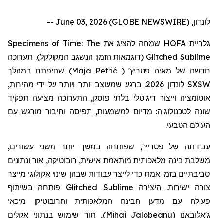
לונדון, June 03, 2026 (GLOBE NEWSWIRE) --
Specimens of Time: The
שמחה להציג את
HOFA
גלריית
תערוכה
(דוגמאות הזמן: הנשגב המקולקל),
Glitched Sublime
שתיפתח במהלך
)
Maja Petrić
(
'
פטריץ
חדשה של מאיה
לונדון 2026. ברגע שמעוצב יותר ויותר על ידי מהירות,
SXSW
אוטומציה וייצור דיגיטלי בלתי פוסק, התערוכה מציעה תפקיד
שונה לטכנולוגיה: מדיום למשמעות, תפיסה וחיבור מורגש עם
העולם הטבעי.
עבודתה
של
פטריץ
', שפותחה במשך יותר משני עשורים,
משלבת בינה מלאכותית מותאמת אישית, רובוטיקה, אור ונתונים
סביבתיים בזמן אמת כדי לייצר עבודות שבהן שינוי אקולוגי מייצר
פותחה בשיתוף
Glitched Sublime
צורה ישירות. היצירה
פעולה עם מדען הבינה המלאכותית
והרובוטיקן
מיכאי
, תוך שימוש בנתוני אקלים
)
Mihai Jalobeanu
(
ג'אלובאנו