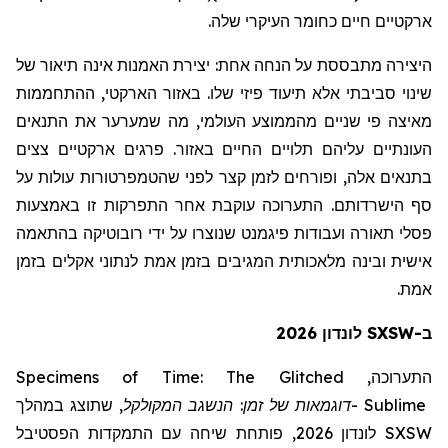
ארקטיים חיים כחומר העיקרי שלה.
היצירה מתבססת על הנחה אחת:
יצירת האמנות אינה תיאור של
שינוי סביבתי אלא תיעוד פיזי שלו. באזור הארקטי, ההתחממות
מאיצה פי שניים מהממוצע העולמי, מה שמערער את התנאים
העונתיים עליהם תלויים החיים באזור. פרגים ארקטיים צצים
בתנאים אלה, ופורחים לזמן קצר לפני שהטמפרטורות עולות על
סף הישרדותם. התערוכה עוקבת אחר התפרקות זו באמצעות
פסלי תאורה ועבודות פיגמנט שנוצרו על ידי רובוטיקה בהתאמה
אישית ובינה מלאכותית המגיבים בזמן אמת לנתוני אקלים בזמן
אמת.
ב-SXSW לונדון 2026
Specimens of Time: The Glitched
התערוכה,
שתוצג במהלך
,
המקולקל
דוגמאות של זמן: הנשגב
-
Sublime
לונדון 2026, פותחת שיחה עם התמקדות הפסטיבל
SXSW