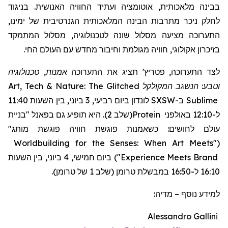
בבינה מלאכותית, אוטומציה ועתיד החוויה האנושית. בניגוד
לחלק ניכר מתרבות הבינה המלאכותית הגנרטיבית של ימינו,
התערוכה מציעה מסלול שונה לטכנולוגיה, מסלול המתמקד
בזיכרון אקולוגי, חוויה מגולמת וחיבור מחדש עם העולם החי.
אמנות, טכנולוגיה
תציג את התערוכה
'
פטריץ
לצד התערוכה,
Art, Tech & Nature: The Glitched
המקולקל
וטבע: הנשגב
לונדון ביום רביעי, 3 ביוני, בין השעות 11:40
SXSW
ב-
Sublime
"בניית
(שלב 2). היא תופיע גם בפאנל
Protein
ל-12:10 באולפני
עולם לחושים: כשאמנות פוגשת חוויה פוגשת מותג"
Worldbuilding for the Senses: When Art Meets
"
(
ביום חמישי, 4 ביוני, בין השעות
)
"
Experience Meets Brand
16:10 ל-16:50 במבשלת טרומן (שלב 1 של טרומן).
מדיה:
–
למידע נוסף
Alessandro Gallini