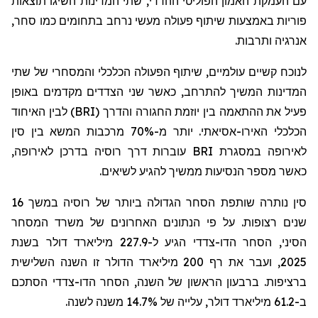
עם העמקת האמון הפוליטי ההדדי, שתי המדינות השיגו תוצאות
פוריות באמצעות שיתוף פעולה מעשי נרחב בתחומים כמו סחר,
אנרגיה ותרבות.
לנוכח קשיים עולמיים, שיתוף הפעולה הכלכלי והמסחרי של שתי
המדינות המשיך להתרחב, כאשר שני הצדדים מקדמים באופן
פעיל את ההתאמה בין יוזמת החגורה והדרך (
BRI
) לבין האיחוד
הכלכלי האירו-אסיאתי. יותר מ-70% מרכבות המשא בין סין
לאירופה במסגרת
BRI
עוברות דרך רוסיה בדרכן לאירופה,
כאשר מספר הנסיעות ממשיך להגיע לשיאים.
סין נותרה שותפת הסחר הגדולה ביותר של רוסיה במשך 16
שנים רצופות. על פי הנתונים האחרונים של משרד המסחר
הסיני, הסחר הדו-צדדי הגיע ל-227.9 מיליארד דולר בשנת
2025, ועבר את רף 200 מיליארד הדולר זו השנה השלישית
ברציפות. ברבעון הראשון של השנה, הסחר הדו-צדדי הסתכם
ב-61.2 מיליארד דולר, עלייה של 14.7% משנה לשנה.