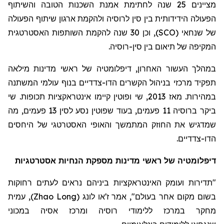
מציינים 25 שנה לחתימת אמנת השכנות הטובה והשיתוף
הפעולה הידידותית בין סין לרוסיה ולהקמת ארגון שיתוף הפעולה
של שנחאי (
SCO
), וכן 30 שנה להקמת השותפות האסטרטגית
המקיפה של
תיאום בין
סין-רוסיה.
במהלך העשור האחרון, דיפלומטיה של ראשי מדינות מילאה
תפקיד מרכזי בניהול הקשרים הדו-צדדיים בנוף עולמי המשתנה
במהירות. מאז 2013, שי ופוטין קיימו אינטראקציות תכופות. שי
ביקר ברוסיה 11 פעמים, בעוד שפוטין נסע לסין 13 פעמים, מה
שמדגיש את החוזק המתמשך והאופי האסטרטגי של היחסים
הדו-צדדיים.
דיפלומטיה של ראשי מדינות מספקת הנחיות אסטרטגיות
"תדירות ועומק האינטראקציות ביניהם נראים לעתים רחוקות
בשום מקום אחר בעולם", אמר
ז'או
לונג
(
Zhao Long
)
, עמית
מחקר במרכז ללימודי רוסיה ומרכז אסיה במכוני