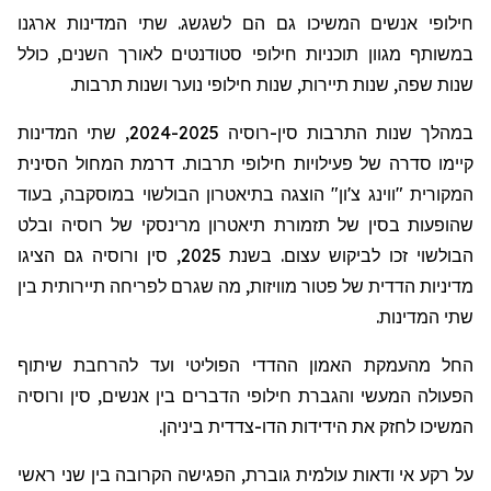
חילופי אנשים המשיכו גם הם לשגשג. שתי המדינות ארגנו
במשותף מגוון תוכניות חילופי סטודנטים לאורך השנים, כולל
שנות שפה, שנות תיירות, שנות חילופי נוער ושנות תרבות.
במהלך שנות התרבות סין-רוסיה 2024-2025, שתי המדינות
קיימו סדרה של פעילויות חילופי תרבות. דרמת המחול הסינית
המקורית "
ווינג
צ'ון
" הוצגה בתיאטרון
הבולשוי
במוסקבה, בעוד
שהופעות בסין של תזמורת תיאטרון
מרינסקי
של רוסיה ובלט
הבולשוי
זכו לביקוש עצום. בשנת 2025, סין ורוסיה גם הציגו
מדיניות הדדית של פטור מוויזות, מה שגרם לפריחה תיירותית בין
שתי המדינות.
החל מהעמקת האמון ההדדי הפוליטי ועד להרחבת שיתוף
הפעולה המעשי והגברת חילופי הדברים בין אנשים, סין ורוסיה
המשיכו לחזק את הידידות הדו-צדדית ביניהן.
על רקע אי ודאות עולמית גוברת, הפגישה הקרובה בין שני ראשי