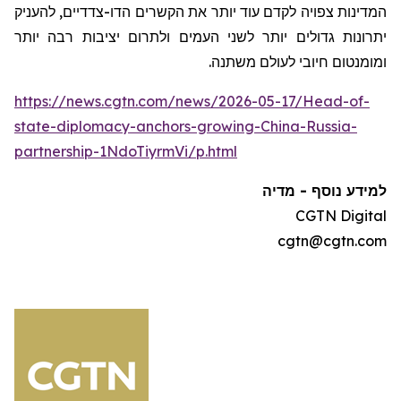
המדינות צפויה לקדם עוד יותר את הקשרים הדו-צדדיים, להעניק
יתרונות גדולים יותר לשני העמים ולתרום יציבות רבה יותר
ומומנטום חיובי לעולם משתנה.
https://news.cgtn.com/news/2026-05-17/Head-of-
state-diplomacy-anchors-growing-China-Russia-
partnership-1NdoTiyrmVi/p.html
למידע נוסף - מדיה
CGTN Digital
cgtn@cgtn.com