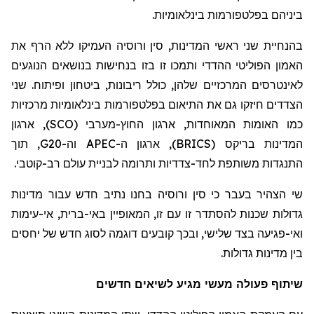
ביניהם בפלטפורמות בינלאומיות.
בהנחיית
שני ראשי המדינות, סין ורוסיה העמיקו ללא הרף את
האמון הפוליטי ההדדי ותמכו זו בזו בנחישות בנושאים הנוגעים
לאינטרסים המרכזיים שלהן, כולל ריבונות, ביטחון ופיתוח. שני
הצדדים חיזקו גם את התיאום בפלטפורמות בינלאומיות מרכזיות
כמו האומות המאוחדות, ארגון החוץ-
מערבי (
SCO
), ארגון
המדינות
בריקס
(
BRICS
), ארגון ה-
APEC
וה-
G20
, תוך
התנגדות משותפת לחד-צדדיות ותרומה לבניית עולם רב-קוטבי.
שי הצהיר בעבר כי סין ורוסיה בחנו נתיב חדש עבור מדינות
גדולות שכנות להסתדר זו עם זו, המאופיין באי-ברית, אי-עימות
ואי-פגיעה בצד שלישי, ובכך קובעים דוגמה לסוג חדש של יחסים
בין מדינות גדולות.
שיתוף פעולה מעשי מגיע לשיאים חדשים