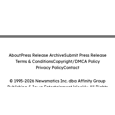
About
Press Release Archive
Submit Press Release
Terms & Conditions
Copyright/DMCA Policy
Privacy Policy
Contact
© 1995-2026 Newsmatics Inc. dba Affinity Group
Publishing & Iowa Entertainment Weekly. All Rights
Reserved.
Cookie Settings / Your Privacy Choices