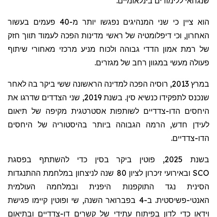
שנגחאי
ללימודים בינלאומיים.
הוא ציין כי שני המנהיגים נפגשו יותר מ-40 פעמים בעשור
האחרון, וכי דיפלומטיה של ראשי מדינות הפכה לעמוד תווך חזק
של רמת אמון הדדי גבוהה ולכוח מניע מרכזי מאחורי שיתוף
פעולה מעשי במגוון רחב של מגזרים.
במרץ 2013, רוסיה הפכה למדינה הראשונה ששי ביקר בה לאחר
שנכנס לתפקידו כנשיא סין. בשנת 2019, שני הצדדים שדרגו את
היחסים הדו-צדדיים לשותפות אסטרטגית מקיפה של תיאום
לעידן חדש, הרמה הגבוהה ביותר בהיסטוריה של היחסים
הדו-צדדיים.
בשנת 2025, פוטין ביקר בסין כדי להשתתף בפסגת
SCO
ובאירועי זיכרון לציון 80 שנה לניצחון במלחמת ההתנגדות
הסינית נגד התוקפנות היפנית ובמלחמה העולמית
האנטי-פשיסטית. ב-4 בפברואר השנה, שי ופוטין קיימו פגישת
וידאו כדי לדון בפיתוח עתידי של קשרים דו-צדדיים ובתיאום